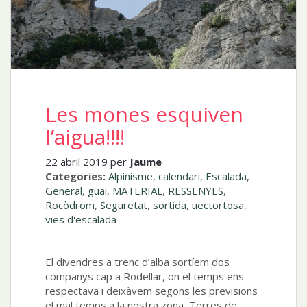
Les mones esquiven
l’aigua!!!!
22 abril 2019 per
Jaume
Categories:
Alpinisme
,
calendari
,
Escalada
,
General
,
guai
,
MATERIAL
,
RESSENYES
,
Rocòdrom
,
Seguretat
,
sortida
,
uectortosa
,
vies d'escalada
El divendres a trenc d’alba sortíem dos
companys cap a Rodellar, on el temps ens
respectava i deixàvem segons les previsions
el mal temps a la nostra zona, Terres de