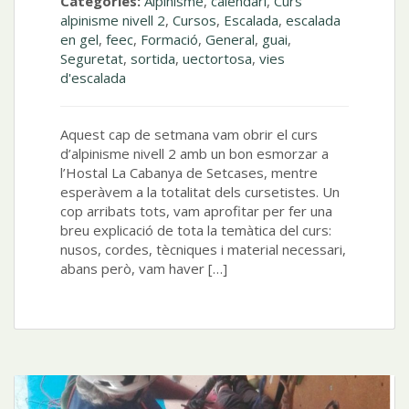
Categories:
Alpinisme
,
calendari
,
Curs
alpinisme nivell 2
,
Cursos
,
Escalada
,
escalada
en gel
,
feec
,
Formació
,
General
,
guai
,
Seguretat
,
sortida
,
uectortosa
,
vies
d'escalada
Aquest cap de setmana vam obrir el curs
d’alpinisme nivell 2 amb un bon esmorzar a
l’Hostal La Cabanya de Setcases, mentre
esperàvem a la totalitat dels cursetistes. Un
cop arribats tots, vam aprofitar per fer una
breu explicació de tota la temàtica del curs:
nusos, cordes, tècniques i material necessari,
abans però, vam haver […]