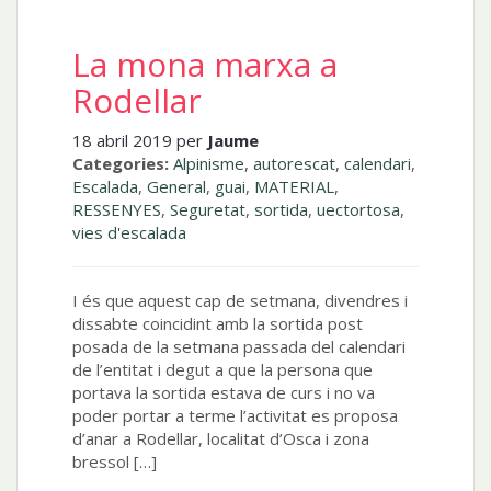
La mona marxa a
Rodellar
18 abril 2019 per
Jaume
Categories:
Alpinisme
,
autorescat
,
calendari
,
Escalada
,
General
,
guai
,
MATERIAL
,
RESSENYES
,
Seguretat
,
sortida
,
uectortosa
,
vies d'escalada
I és que aquest cap de setmana, divendres i
dissabte coincidint amb la sortida post
posada de la setmana passada del calendari
de l’entitat i degut a que la persona que
portava la sortida estava de curs i no va
poder portar a terme l’activitat es proposa
d’anar a Rodellar, localitat d’Osca i zona
bressol […]