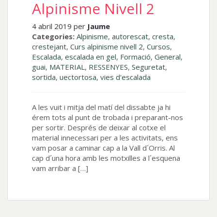
Alpinisme Nivell 2
4 abril 2019 per
Jaume
Categories:
Alpinisme
,
autorescat
,
cresta
,
crestejant
,
Curs alpinisme nivell 2
,
Cursos
,
Escalada
,
escalada en gel
,
Formació
,
General
,
guai
,
MATERIAL
,
RESSENYES
,
Seguretat
,
sortida
,
uectortosa
,
vies d'escalada
A les vuit i mitja del matí del dissabte ja hi
érem tots al punt de trobada i preparant-nos
per sortir. Després de deixar al cotxe el
material innecessari per a les activitats, ens
vam posar a caminar cap a la Vall d´Orris. Al
cap d´una hora amb les motxilles a l´esquena
vam arribar a […]