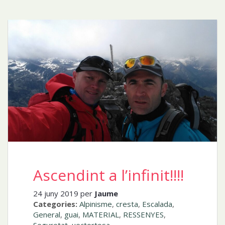
Ascendint a l’infinit!!!!
24 juny 2019 per
Jaume
Categories:
Alpinisme
,
cresta
,
Escalada
,
General
,
guai
,
MATERIAL
,
RESSENYES
,
Seguretat
,
uectortosa