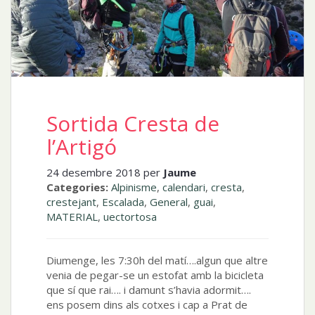
Sortida Cresta de
l’Artigó
24 desembre 2018 per
Jaume
Categories:
Alpinisme
,
calendari
,
cresta
,
crestejant
,
Escalada
,
General
,
guai
,
MATERIAL
,
uectortosa
Diumenge, les 7:30h del matí….algun que altre
venia de pegar-se un estofat amb la bicicleta
que sí que rai…. i damunt s’havia adormit….
ens posem dins als cotxes i cap a Prat de