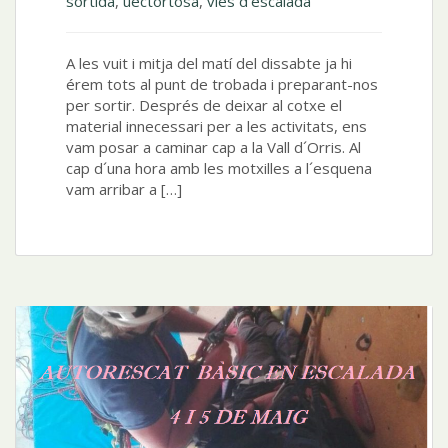
sortida
,
uectortosa
,
vies d'escalada
A les vuit i mitja del matí del dissabte ja hi
érem tots al punt de trobada i preparant-nos
per sortir. Després de deixar al cotxe el
material innecessari per a les activitats, ens
vam posar a caminar cap a la Vall d´Orris. Al
cap d´una hora amb les motxilles a l´esquena
vam arribar a […]